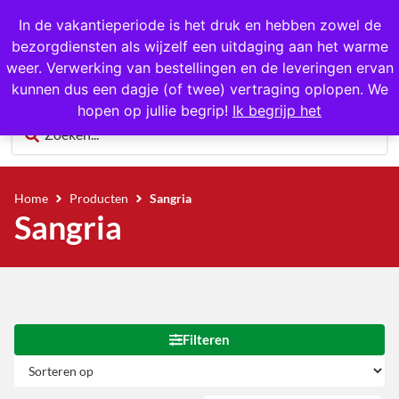
1000+ producten op voorraad
In de vakantieperiode is het druk en hebben zowel de
bezorgdiensten als wijzelf een uitdaging aan het warme
0
weer. Verwerking van bestellingen en de leveringen ervan
kunnen dus een dagje (of twee) vertraging oplopen. We
hopen op jullie begrip!
Ik begrijp het
Home
Producten
Sangria
Sangria
Filteren