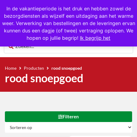
1000+ producten op voorraad
In de vakantieperiode is het druk en hebben zowel de
bezorgdiensten als wijzelf een uitdaging aan het warme
0
weer. Verwerking van bestellingen en de leveringen ervan
kunnen dus een dagje (of twee) vertraging oplopen. We
hopen op jullie begrip!
Ik begrijp het
Home
Producten
rood snoepgoed
rood snoepgoed
Filteren