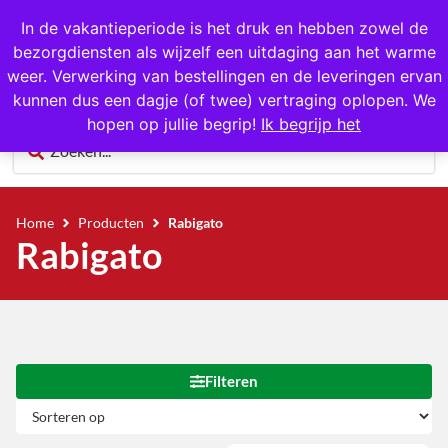
1000+ producten op voorraad
In de vakantieperiode is het druk en hebben zowel de
bezorgdiensten als wijzelf een uitdaging aan het warme
0
weer. Verwerking van bestellingen en de leveringen ervan
kunnen dus een dagje (of twee) vertraging oplopen. We
hopen op jullie begrip!
Ik begrijp het
Home
Producten
Rabigato
Rabigato
Filteren