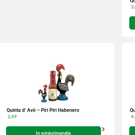
Qu
3,
Quinta d’ Avó – Piri Piri Habenero
Qu
2,49
4,
In winkelmandje