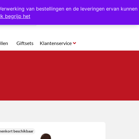
p te halen in Hansweert
Verwerking van bestellingen en de leveringen ervan kunnen
Ik begrijp het
0
llen
Giftsets
Klantenservice
nenkort beschikbaar