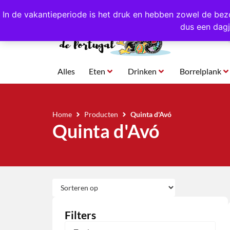
4,8/5,0 sterren
beoordeeld!
Eigen import uit Po
In de vakantieperiode is het druk en hebben zowel de bez
dus een dagj
Alles
Eten
Drinken
Borrelplank
Home
Producten
Quinta d'Avó
Quinta d'Avó
Filters