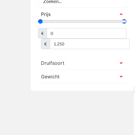
Prijs
€
€
Druifsoort
Gewicht