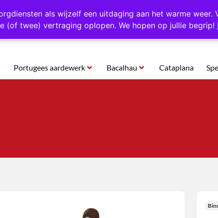
rtugal
Altijd 1000 verschillende producten op voorraad
Gratis o
orgdiensten als wijzelf een uitdaging aan het warme weer. 
e (of twee) vertraging oplopen. We hopen op jullie begrip!
Portugees aardewerk
Bacalhau
Cataplana
Spe
Bin