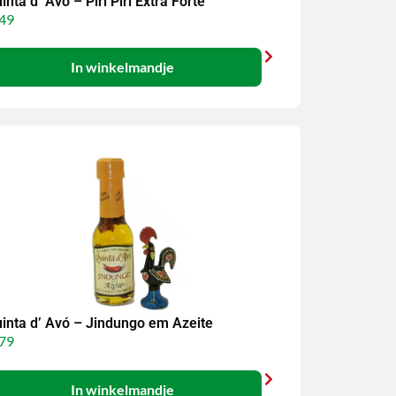
inta d’ Avó – Piri Piri Extra Forte
49
In winkelmandje
inta d’ Avó – Jindungo em Azeite
79
In winkelmandje