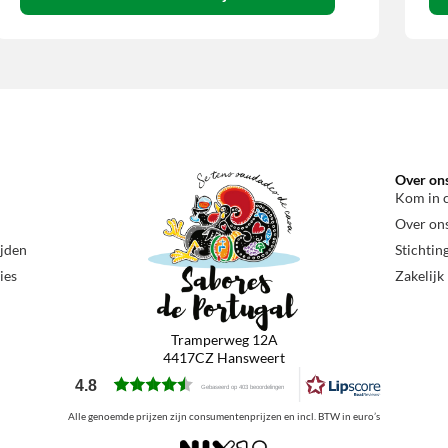
Over on
Kom in 
Over on
ijden
Stichtin
ies
Zakelijk
Tramperweg 12A
4417CZ Hansweert
4.8
Gebaseerd op 403 beoordelingen
Alle genoemde prijzen zijn consumentenprijzen en incl. BTW in euro’s