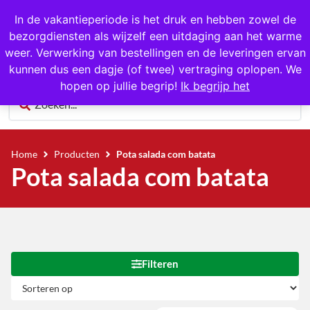
Gratis op te halen in Hansweert
In de vakantieperiode is het druk en hebben zowel de
bezorgdiensten als wijzelf een uitdaging aan het warme
0
weer. Verwerking van bestellingen en de leveringen ervan
kunnen dus een dagje (of twee) vertraging oplopen. We
hopen op jullie begrip!
Ik begrijp het
Home
Producten
Pota salada com batata
Pota salada com batata
Filteren