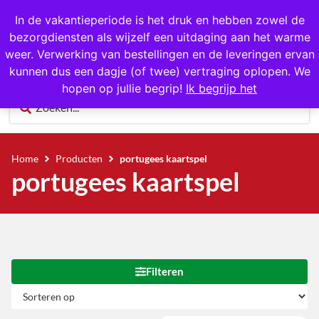
1000+ producten op voorraad
In de vakantieperiode is het druk en hebben zowel de
bezorgdiensten als wijzelf een uitdaging aan het warme
0
weer. Verwerking van bestellingen en de leveringen ervan
kunnen dus een dagje (of twee) vertraging oplopen. We
hopen op jullie begrip!
Ik begrijp het
Home
Producten
portugees kaartspel
portugees kaartspel
Filteren