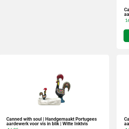
Ca
aa
16
Canned with soul | Handgemaakt Portugees
Ca
aardewerk voor vis in blik | Witte Inktvis
aa