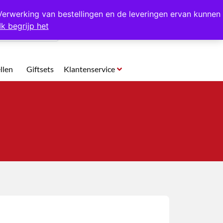
p te halen in Hansweert
Verwerking van bestellingen en de leveringen ervan kunnen
Ik begrijp het
0
llen
Giftsets
Klantenservice