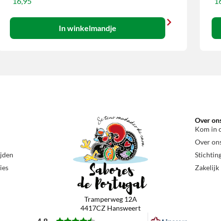
16,95
16
In winkelmandje
Over on
Kom in 
Over on
ijden
Stichtin
ies
Zakelijk
Tramperweg 12A
4417CZ Hansweert