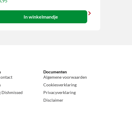
,95
In winkelmandje
s
Documenten
contact
Algemene voorwaarden
s
Cookiesverklaring
g Dishmissed
Privacyverklaring
Disclaimer