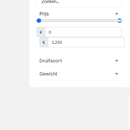
Prijs
€
€
Druifsoort
Gewicht