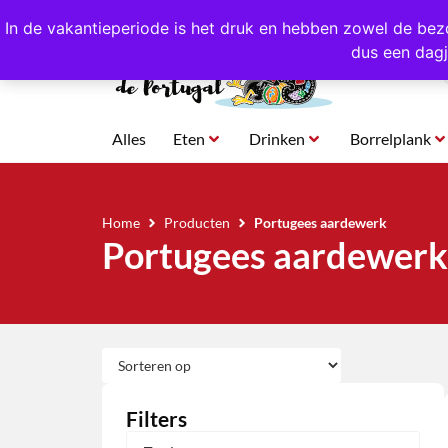
4,8/5,0 sterren
beoordeeld!
Eigen import uit Po
In de vakantieperiode is het druk en hebben zowel de bez
dus een dagj
Alles
Eten
Drinken
Borrelplank
Home
Producten
Portugees aardewerk
Portugees aardewerk
Filters