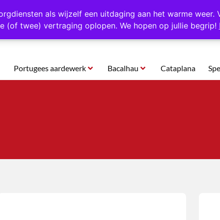
rtugal
Altijd 1000 verschillende producten op voorraad
Gratis o
orgdiensten als wijzelf een uitdaging aan het warme weer. 
e (of twee) vertraging oplopen. We hopen op jullie begrip!
Portugees aardewerk
Bacalhau
Cataplana
Spe