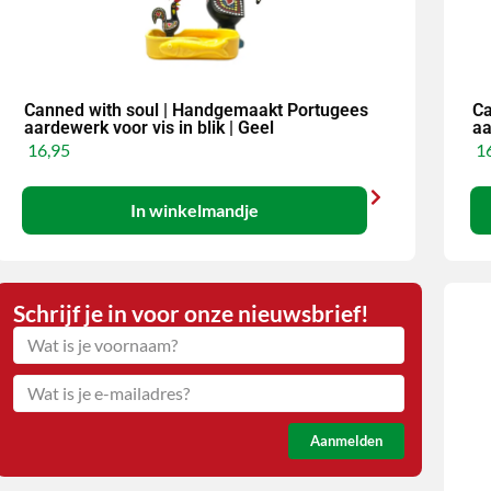
Canned with soul | Handgemaakt Portugees
Ca
aardewerk voor vis in blik | Geel
aa
16,95
16
In winkelmandje
Schrijf je in voor onze nieuwsbrief!
Aanmelden