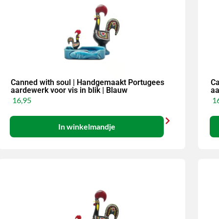
Canned with soul | Handgemaakt Portugees
Ca
aardewerk voor vis in blik | Blauw
aa
16,95
16
In winkelmandje