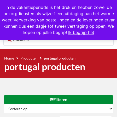
1000+ producten op voorraad
In de vakantieperiode is het druk en hebben zowel de
bezorgdiensten als wijzelf een uitdaging aan het warme
0
weer. Verwerking van bestellingen en de leveringen ervan
kunnen dus een dagje (of twee) vertraging oplopen. We
hopen op jullie begrip!
Ik begrijp het
Home
Producten
portugal producten
portugal producten
Filteren