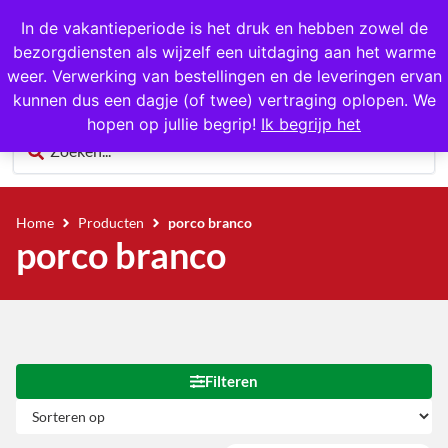
1000+ producten op voorraad
In de vakantieperiode is het druk en hebben zowel de
bezorgdiensten als wijzelf een uitdaging aan het warme
0
weer. Verwerking van bestellingen en de leveringen ervan
kunnen dus een dagje (of twee) vertraging oplopen. We
hopen op jullie begrip!
Ik begrijp het
Home
Producten
porco branco
porco branco
Filteren