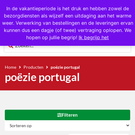
Gratis op te halen in Hansweert
In de vakantieperiode is het druk en hebben zowel de
bezorgdiensten als wijzelf een uitdaging aan het warme
0
weer. Verwerking van bestellingen en de leveringen ervan
kunnen dus een dagje (of twee) vertraging oplopen. We
hopen op jullie begrip!
Ik begrijp het
Home
Producten
poëzie portugal
poëzie portugal
Filteren