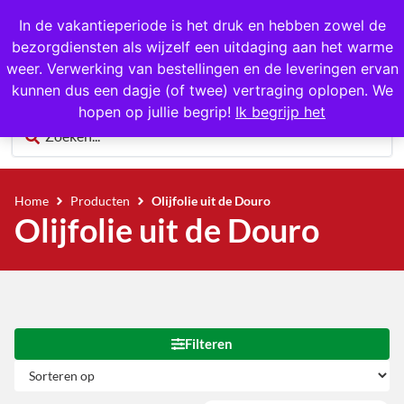
1000+ producten op voorraad
In de vakantieperiode is het druk en hebben zowel de
bezorgdiensten als wijzelf een uitdaging aan het warme
0
weer. Verwerking van bestellingen en de leveringen ervan
kunnen dus een dagje (of twee) vertraging oplopen. We
hopen op jullie begrip!
Ik begrijp het
Home
Producten
Olijfolie uit de Douro
Olijfolie uit de Douro
Filteren