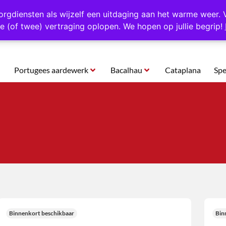
rtugal
Altijd 1000 verschillende producten op voorraad
Gratis o
orgdiensten als wijzelf een uitdaging aan het warme weer. 
e (of twee) vertraging oplopen. We hopen op jullie begrip!
Portugees aardewerk
Bacalhau
Cataplana
Spe
Binnenkort beschikbaar
Bin