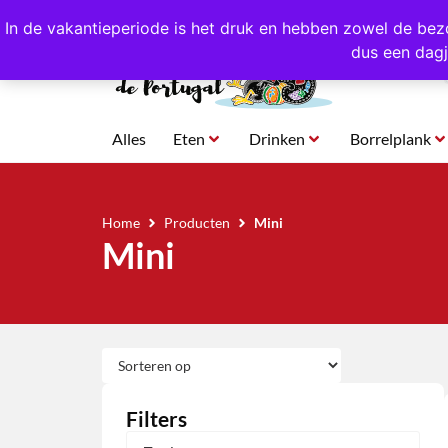
4,8/5,0 sterren
beoordeeld!
Eigen import uit Po
In de vakantieperiode is het druk en hebben zowel de bez
dus een dagj
Alles
Eten
Drinken
Borrelplank
Home
Producten
Mini
Mini
Filters