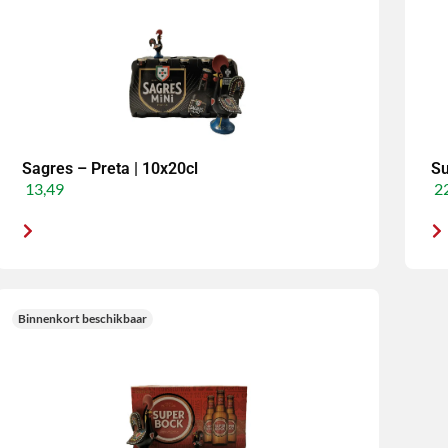
Sagres – Preta | 10x20cl
Su
13,49
22
Binnenkort beschikbaar