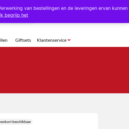
p te halen in Hansweert
Verwerking van bestellingen en de leveringen ervan kunnen
Ik begrijp het
0
llen
Giftsets
Klantenservice
nenkort beschikbaar