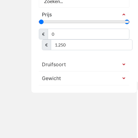
Prijs
€
€
Druifsoort
Gewicht