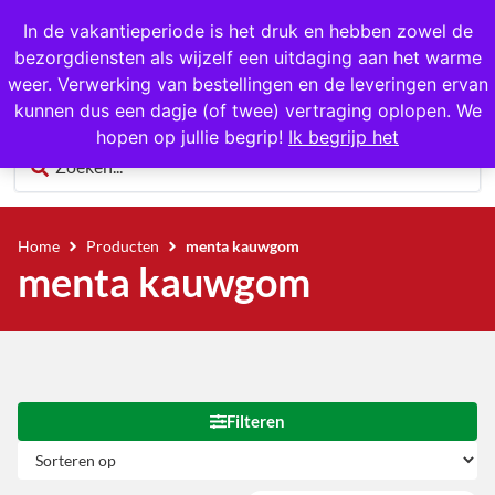
1000+ producten op voorraad
In de vakantieperiode is het druk en hebben zowel de
bezorgdiensten als wijzelf een uitdaging aan het warme
0
weer. Verwerking van bestellingen en de leveringen ervan
kunnen dus een dagje (of twee) vertraging oplopen. We
hopen op jullie begrip!
Ik begrijp het
Home
Producten
menta kauwgom
menta kauwgom
Filteren