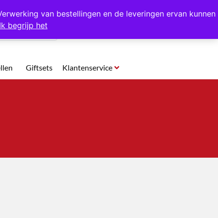
p te halen in Hansweert
Verwerking van bestellingen en de leveringen ervan kunnen
Ik begrijp het
0
llen
Giftsets
Klantenservice