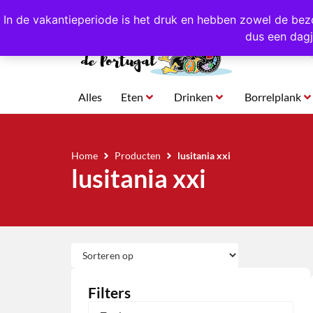
4,8/5,0 sterren
beoordeeld!
Eigen import uit Po
In de vakantieperiode is het druk en hebben zowel de bez
dus een dagj
Alles
Eten
Drinken
Borrelplank
Home
Producten
lusitania xxi
lusitania xxi
Filters