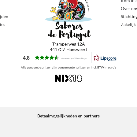
Kom in 
Over on
ijden
Stichtin
ies
Zakelijk
Tramperweg 12A
4417CZ Hansweert
4.8
Gebaseerd op 403 beoordelingen
Alle genoemde prijzen zijn consumentenprijzen en incl. BTW in euro’s
Betaalmogelijkheden en partners