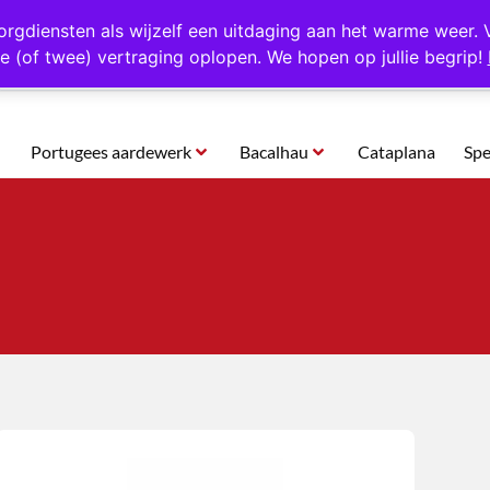
rtugal
Altijd 1000 verschillende producten op voorraad
Gratis o
orgdiensten als wijzelf een uitdaging aan het warme weer. 
e (of twee) vertraging oplopen. We hopen op jullie begrip!
Portugees aardewerk
Bacalhau
Cataplana
Spe