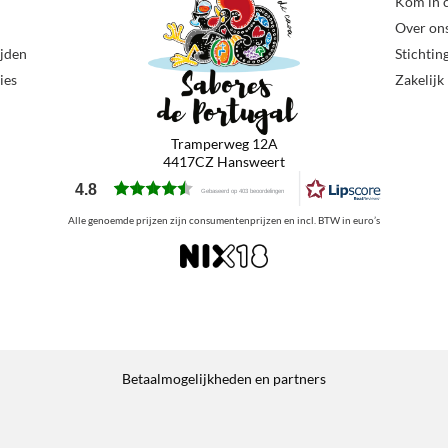
Kom in 
Over on
ijden
Stichtin
ies
Zakelijk
Tramperweg 12A
4417CZ Hansweert
4.8
Gebaseerd op 403 beoordelingen
Alle genoemde prijzen zijn consumentenprijzen en incl. BTW in euro’s
Betaalmogelijkheden en partners