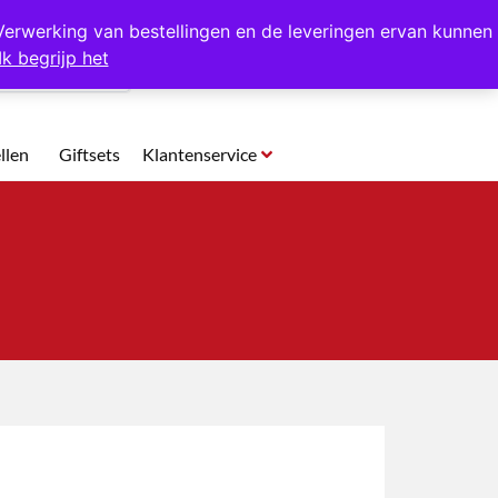
p te halen in Hansweert
Verwerking van bestellingen en de leveringen ervan kunnen
Ik begrijp het
0
llen
Giftsets
Klantenservice