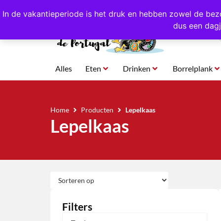
4,8/5,0 sterren
beoordeeld!
Eigen import uit Po
In de vakantieperiode is het druk en hebben zowel de bez
dus een dagj
Alles
Eten
Drinken
Borrelplank
Home
Producten
Lepelkaas
Lepelkaas
Filters