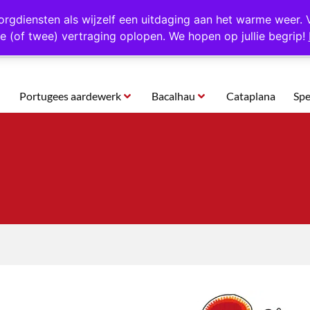
rtugal
Altijd 1000 verschillende producten op voorraad
Gratis o
orgdiensten als wijzelf een uitdaging aan het warme weer. 
e (of twee) vertraging oplopen. We hopen op jullie begrip!
Portugees aardewerk
Bacalhau
Cataplana
Spe