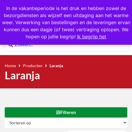
Gratis op te halen in Hansweert
In de vakantieperiode is het druk en hebben zowel de
bezorgdiensten als wijzelf een uitdaging aan het warme
0
weer. Verwerking van bestellingen en de leveringen ervan
kunnen dus een dagje (of twee) vertraging oplopen. We
hopen op jullie begrip!
Ik begrijp het
Home
Producten
Laranja
Laranja
Filteren