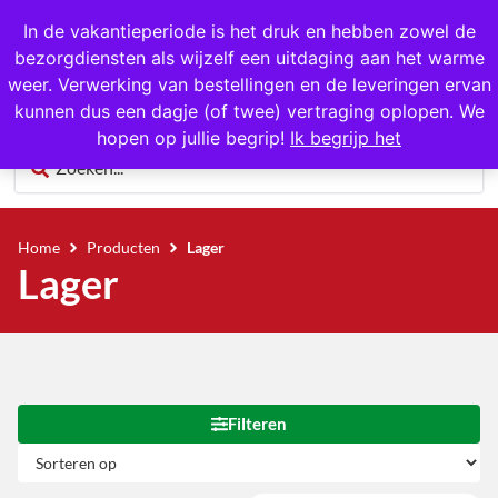
1000+ producten op voorraad
In de vakantieperiode is het druk en hebben zowel de
bezorgdiensten als wijzelf een uitdaging aan het warme
0
weer. Verwerking van bestellingen en de leveringen ervan
kunnen dus een dagje (of twee) vertraging oplopen. We
hopen op jullie begrip!
Ik begrijp het
Home
Producten
Lager
Lager
Filteren