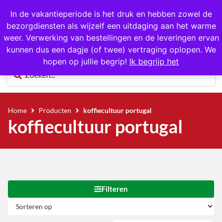
1000+ producten op voorraad
In de vakantieperiode is het druk en hebben zowel de
bezorgdiensten als wijzelf een uitdaging aan het warme
0
weer. Verwerking van bestellingen en de leveringen ervan
kunnen dus een dagje (of twee) vertraging oplopen. We
hopen op jullie begrip!
Ik begrijp het
Home
Producten
koffiecultuur portugal
koffiecultuur portugal
Filteren