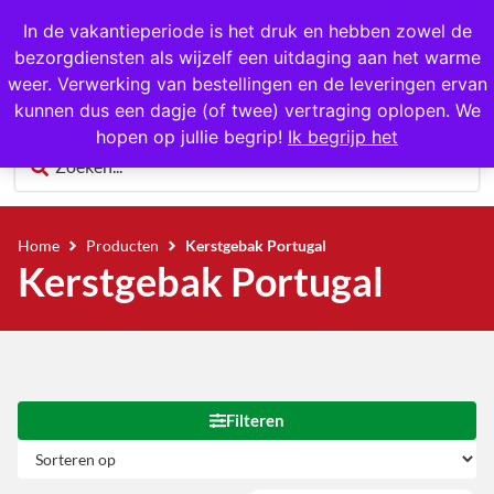
Gratis op te halen in Hansweert
In de vakantieperiode is het druk en hebben zowel de
bezorgdiensten als wijzelf een uitdaging aan het warme
0
weer. Verwerking van bestellingen en de leveringen ervan
kunnen dus een dagje (of twee) vertraging oplopen. We
hopen op jullie begrip!
Ik begrijp het
Home
Producten
Kerstgebak Portugal
Kerstgebak Portugal
Filteren