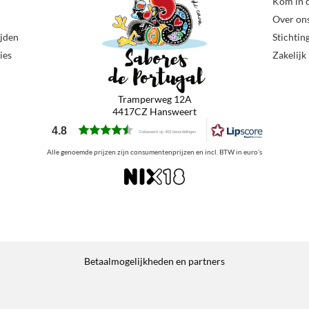
Kom in 
Over on
ijden
Stichtin
ies
Zakelijk
Tramperweg 12A
4417CZ Hansweert
4.8
Gebaseerd op 403 beoordelingen
Alle genoemde prijzen zijn consumentenprijzen en incl. BTW in euro’s
Betaalmogelijkheden en partners