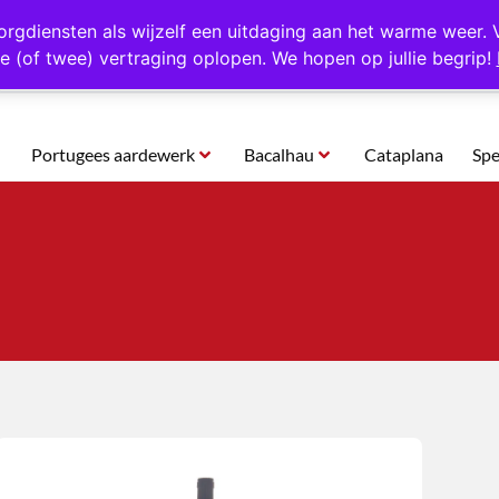
rtugal
Altijd 1000 verschillende producten op voorraad
Gratis o
orgdiensten als wijzelf een uitdaging aan het warme weer. 
e (of twee) vertraging oplopen. We hopen op jullie begrip!
Portugees aardewerk
Bacalhau
Cataplana
Spe