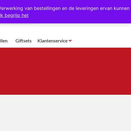
p te halen in Hansweert
Verwerking van bestellingen en de leveringen ervan kunnen
Ik begrijp het
0
llen
Giftsets
Klantenservice