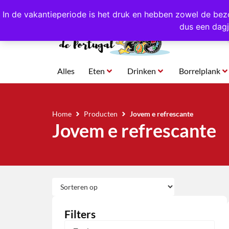
4,8/5,0 sterren
beoordeeld!
Eigen import uit Po
In de vakantieperiode is het druk en hebben zowel de bez
dus een dagj
Alles
Eten
Drinken
Borrelplank
Home
Producten
Jovem e refrescante
Jovem e refrescante
Filters