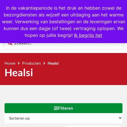
In de vakantieperiode is het druk en hebben zowel de
bezorgdiensten als wijzelf een uitdaging aan het warme
0
weer. Verwerking van bestellingen en de leveringen ervan
kunnen dus een dagje (of twee) vertraging oplopen. We
hopen op jullie begrip!
Ik begrijp het
Home
Producten
Healsi
Healsi
Filteren