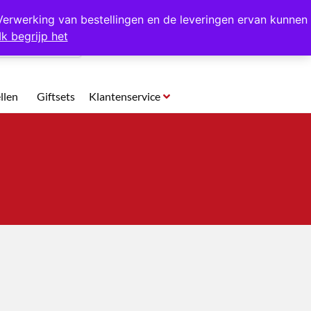
p te halen in Hansweert
Verwerking van bestellingen en de leveringen ervan kunnen
Ik begrijp het
0
llen
Giftsets
Klantenservice