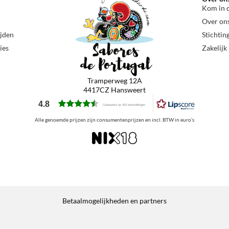
Kom in 
Over on
ijden
Stichtin
ies
Zakelijk
Tramperweg 12A
4417CZ Hansweert
4.8
Gebaseerd op 403 beoordelingen
Alle genoemde prijzen zijn consumentenprijzen en incl. BTW in euro’s
Betaalmogelijkheden en partners