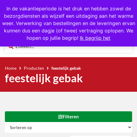
1000+ producten op voorraad
In de vakantieperiode is het druk en hebben zowel de
bezorgdiensten als wijzelf een uitdaging aan het warme
0
weer. Verwerking van bestellingen en de leveringen ervan
kunnen dus een dagje (of twee) vertraging oplopen. We
hopen op jullie begrip!
Ik begrijp het
Home
Producten
feestelijk gebak
feestelijk gebak
Filteren