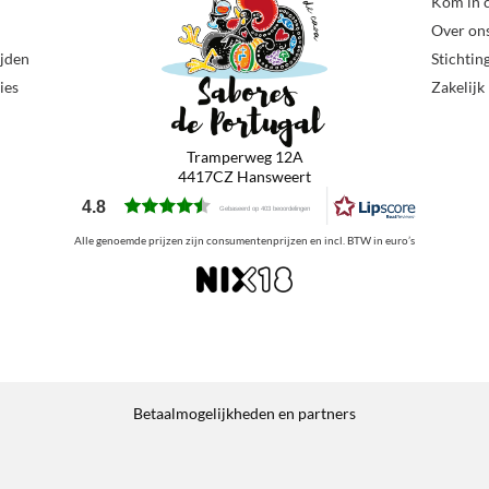
Kom in 
Over on
ijden
Stichtin
ies
Zakelijk
Tramperweg 12A
4417CZ Hansweert
4.8
Gebaseerd op 403 beoordelingen
Alle genoemde prijzen zijn consumentenprijzen en incl. BTW in euro’s
Betaalmogelijkheden en partners