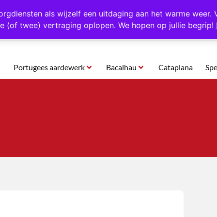
rtugal
Altijd 1000 verschillende producten op voorraad
Gratis o
orgdiensten als wijzelf een uitdaging aan het warme weer. 
e (of twee) vertraging oplopen. We hopen op jullie begrip!
Portugees aardewerk
Bacalhau
Cataplana
Spe