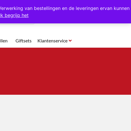
p te halen in Hansweert
Verwerking van bestellingen en de leveringen ervan kunnen
Ik begrijp het
0
llen
Giftsets
Klantenservice