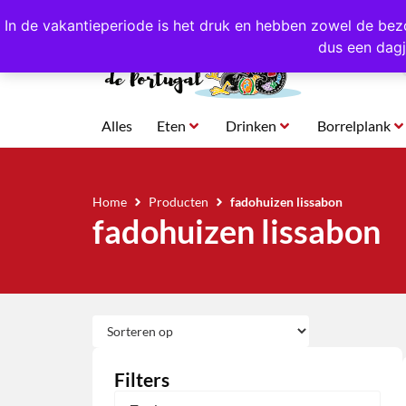
4,8/5,0 sterren
beoordeeld!
Eigen import uit Po
In de vakantieperiode is het druk en hebben zowel de bez
dus een dagj
Alles
Eten
Drinken
Borrelplank
Home
Producten
fadohuizen lissabon
fadohuizen lissabon
Filters