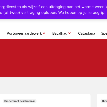
rtugal
Altijd 1000 verschillende producten op voorraad
Gratis o
orgdiensten als wijzelf een uitdaging aan het warme weer. 
e (of twee) vertraging oplopen. We hopen op jullie begrip!
Portugees aardewerk
Bacalhau
Cataplana
Spe
Binnenkort beschikbaar
Bin