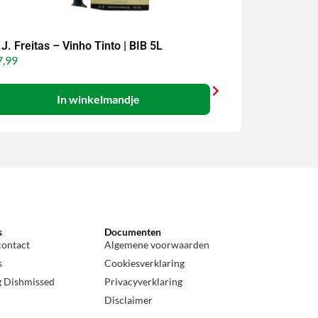
J. Freitas – Vinho Tinto | BIB 5L
,99
In winkelmandje
s
Documenten
contact
Algemene voorwaarden
s
Cookiesverklaring
g Dishmissed
Privacyverklaring
Disclaimer