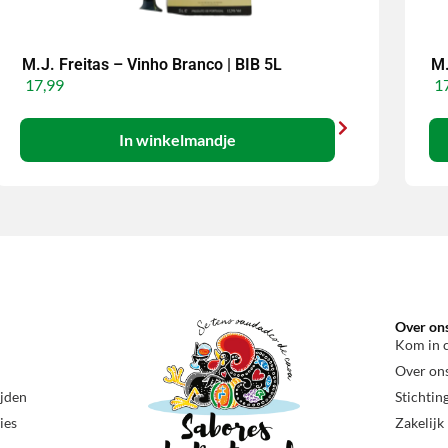
M.J. Freitas – Vinho Branco | BIB 5L
M.
17,99
17
In winkelmandje
Over on
Kom in 
Over on
ijden
Stichtin
ies
Zakelijk