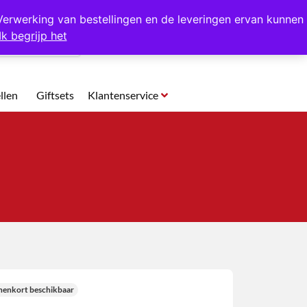
p te halen in Hansweert
Verwerking van bestellingen en de leveringen ervan kunnen
Ik begrijp het
0
llen
Giftsets
Klantenservice
nenkort beschikbaar