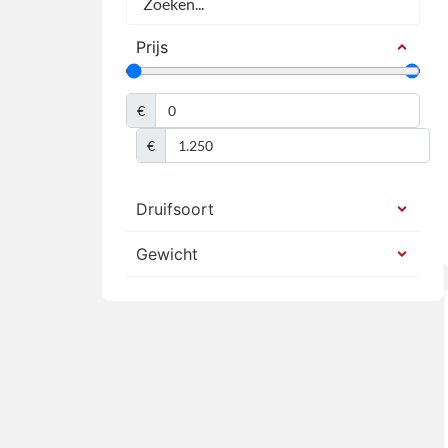
Prijs
€
€
Druifsoort
Gewicht