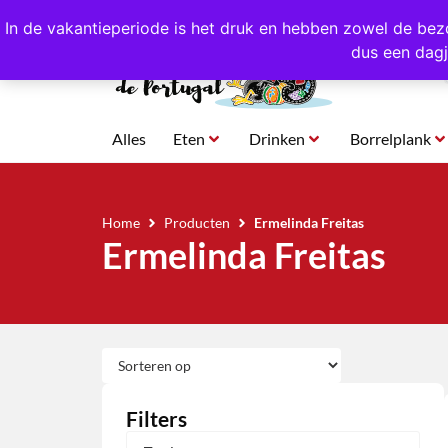
4,8/5,0 sterren
beoordeeld!
Eigen import uit Po
In de vakantieperiode is het druk en hebben zowel de bez
dus een dagj
Alles
Eten
Drinken
Borrelplank
Home
Producten
Ermelinda Freitas
Ermelinda Freitas
Filters