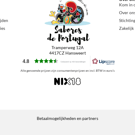
Kom in 
Over on
ijden
Stichtin
ies
Zakelijk
Tramperweg 12A
4417CZ Hansweert
4.8
Gebaseerd op 403 beoordelingen
Alle genoemde prijzen zijn consumentenprijzen en incl. BTW in euro’s
Betaalmogelijkheden en partners