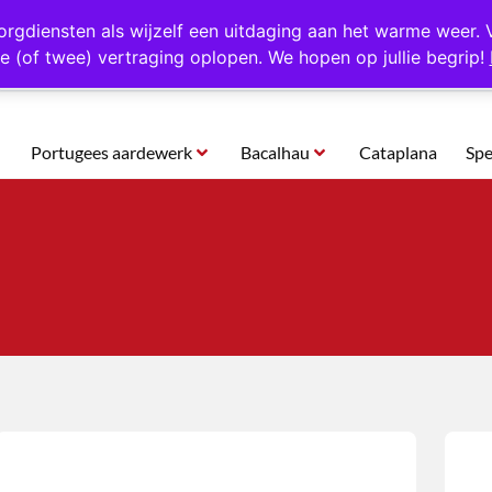
rtugal
Altijd 1000 verschillende producten op voorraad
Gratis o
orgdiensten als wijzelf een uitdaging aan het warme weer. 
e (of twee) vertraging oplopen. We hopen op jullie begrip!
Portugees aardewerk
Bacalhau
Cataplana
Spe