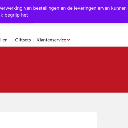
p te halen in Hansweert
Verwerking van bestellingen en de leveringen ervan kunnen
Ik begrijp het
0
llen
Giftsets
Klantenservice