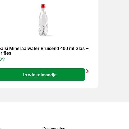
alsi Mineraalwater Bruisend 400 ml Glas –
r fles
99
In winkelmandje
s
Documenten