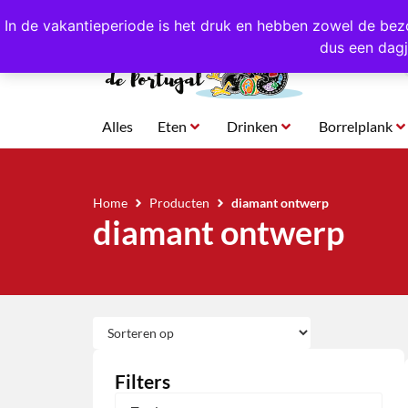
4,8/5,0 sterren
beoordeeld!
Eigen import uit Po
In de vakantieperiode is het druk en hebben zowel de bez
dus een dagj
Alles
Eten
Drinken
Borrelplank
Home
Producten
diamant ontwerp
diamant ontwerp
Filters