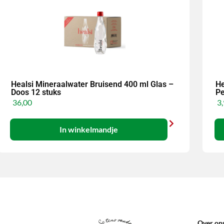
Healsi Mineraalwater Bruisend 400 ml Glas –
He
Doos 12 stuks
Pe
36,00
3,
In winkelmandje
Over on