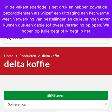
1000+ producten op voorraad
In de vakantieperiode is het druk en hebben zowel de
bezorgdiensten als wijzelf een uitdaging aan het warme
0
weer. Verwerking van bestellingen en de leveringen ervan
kunnen dus een dagje (of twee) vertraging oplopen. We
hopen op jullie begrip!
Ik begrijp het
Home
Producten
delta koffie
delta koffie
Filteren