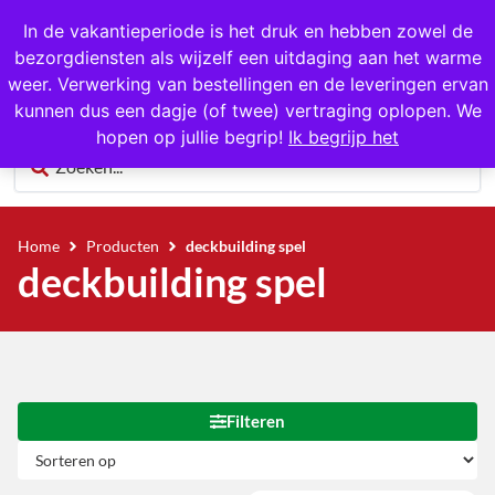
1000+ producten op voorraad
In de vakantieperiode is het druk en hebben zowel de
bezorgdiensten als wijzelf een uitdaging aan het warme
0
weer. Verwerking van bestellingen en de leveringen ervan
kunnen dus een dagje (of twee) vertraging oplopen. We
hopen op jullie begrip!
Ik begrijp het
Home
Producten
deckbuilding spel
deckbuilding spel
Filteren