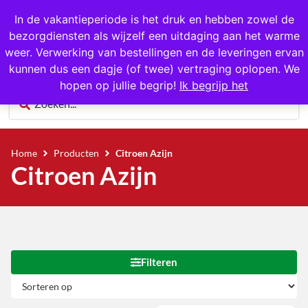
1000+ producten op voorraad
In de vakantieperiode is het druk en hebben zowel de
bezorgdiensten als wijzelf een uitdaging aan het warme
0
weer. Verwerking van bestellingen en de leveringen ervan
kunnen dus een dagje (of twee) vertraging oplopen. We
hopen op jullie begrip!
Ik begrijp het
Home
Producten
Citroen Azijn
Citroen Azijn
Filteren