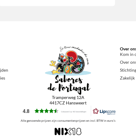
Over on
Kom in 
Over on
ijden
Stichtin
ies
Zakelijk
Tramperweg 12A
4417CZ Hansweert
4.8
Gebaseerd op 403 beoordelingen
Alle genoemde prijzen zijn consumentenprijzen en incl. BTW in euro’s