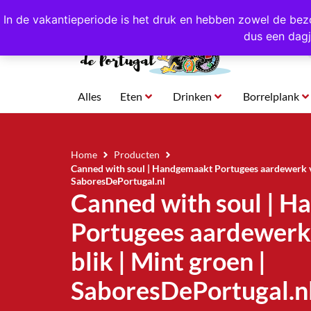
4,8/5,0 sterren
beoordeeld!
Eigen import uit Po
In de vakantieperiode is het druk en hebben zowel de bez
dus een dagj
Alles
Eten
Drinken
Borrelplank
Home
Producten
Canned with soul | Handgemaakt Portugees aardewerk voo
SaboresDePortugal.nl
Canned with soul | 
Portugees aardewerk 
blik | Mint groen |
SaboresDePortugal.n