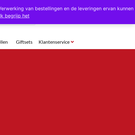
p te halen in Hansweert
Verwerking van bestellingen en de leveringen ervan kunnen
Ik begrijp het
0
llen
Giftsets
Klantenservice