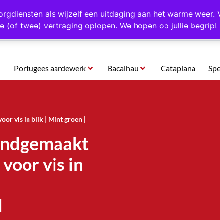
rtugal
Altijd 1000 verschillende producten op voorraad
Gratis o
orgdiensten als wijzelf een uitdaging aan het warme weer. 
e (of twee) vertraging oplopen. We hopen op jullie begrip!
Portugees aardewerk
Bacalhau
Cataplana
Spe
r vis in blik | Mint groen |
Handgemaakt
voor vis in
l