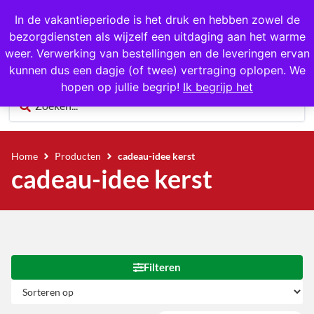
1000+ producten op voorraad
In de vakantieperiode is het druk en hebben zowel de
bezorgdiensten als wijzelf een uitdaging aan het warme
0
weer. Verwerking van bestellingen en de leveringen ervan
kunnen dus een dagje (of twee) vertraging oplopen. We
hopen op jullie begrip!
Ik begrijp het
Home
Producten
cadeau-idee kerst
cadeau-idee kerst
Filteren