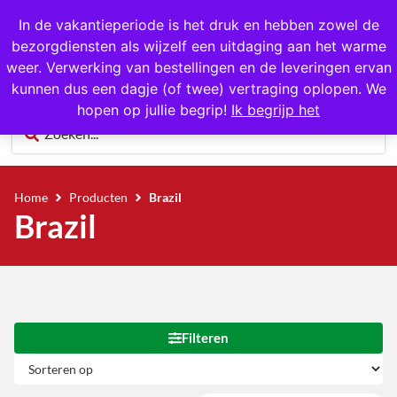
In de vakantieperiode is het druk en hebben zowel de
bezorgdiensten als wijzelf een uitdaging aan het warme
0
weer. Verwerking van bestellingen en de leveringen ervan
kunnen dus een dagje (of twee) vertraging oplopen. We
hopen op jullie begrip!
Ik begrijp het
Home
Producten
Brazil
Brazil
Filteren