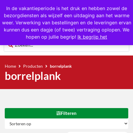
1000+ producten op voorraad
In de vakantieperiode is het druk en hebben zowel de
bezorgdiensten als wijzelf een uitdaging aan het warme
0
weer. Verwerking van bestellingen en de leveringen ervan
kunnen dus een dagje (of twee) vertraging oplopen. We
hopen op jullie begrip!
Ik begrijp het
Home
Producten
borrelplank
borrelplank
Filteren