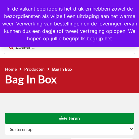
1000+ producten op voorraad
In de vakantieperiode is het druk en hebben zowel de
bezorgdiensten als wijzelf een uitdaging aan het warme
0
weer. Verwerking van bestellingen en de leveringen ervan
kunnen dus een dagje (of twee) vertraging oplopen. We
hopen op jullie begrip!
Ik begrijp het
Home
Producten
Bag In Box
Bag In Box
Filteren