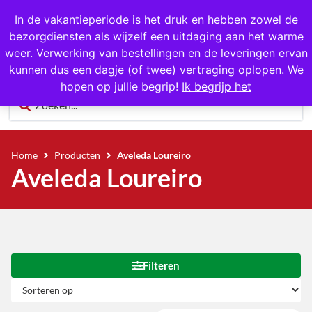
1000+ producten op voorraad
In de vakantieperiode is het druk en hebben zowel de
bezorgdiensten als wijzelf een uitdaging aan het warme
0
weer. Verwerking van bestellingen en de leveringen ervan
kunnen dus een dagje (of twee) vertraging oplopen. We
hopen op jullie begrip!
Ik begrijp het
Home
Producten
Aveleda Loureiro
Aveleda Loureiro
Filteren