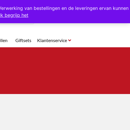
p te halen in Hansweert
Verwerking van bestellingen en de leveringen ervan kunnen
Ik begrijp het
0
llen
Giftsets
Klantenservice