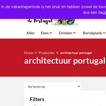
4,8/5,0 sterren
beoordeeld!
Eigen import uit Po
In de vakantieperiode is het druk en hebben zowel de bez
dus een dagj
Alles
Eten
Drinken
Borrelplank
Home
Producten
architectuur portugal
architectuur portugal
Filters