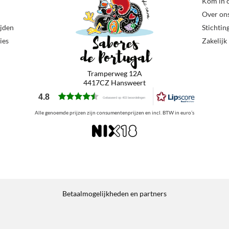
Kom in 
Over on
ijden
Stichtin
ies
Zakelijk
Tramperweg 12A
4417CZ Hansweert
4.8
Gebaseerd op 403 beoordelingen
Alle genoemde prijzen zijn consumentenprijzen en incl. BTW in euro’s
Betaalmogelijkheden en partners