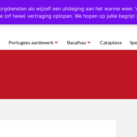
rtugal
Altijd 1000 verschillende producten op voorraad
Gratis o
orgdiensten als wijzelf een uitdaging aan het warme weer. 
e (of twee) vertraging oplopen. We hopen op jullie begrip!
Portugees aardewerk
Bacalhau
Cataplana
Spe