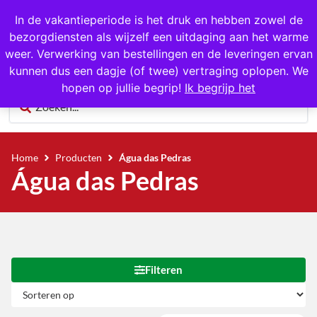
In de vakantieperiode is het druk en hebben zowel de
bezorgdiensten als wijzelf een uitdaging aan het warme
0
weer. Verwerking van bestellingen en de leveringen ervan
kunnen dus een dagje (of twee) vertraging oplopen. We
hopen op jullie begrip!
Ik begrijp het
Home
Producten
Água das Pedras
Água das Pedras
Filteren