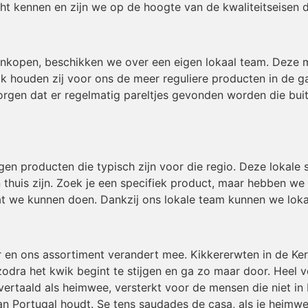
t kennen en zijn we op de hoogte van de kwaliteitseisen 
inkopen, beschikken we over een eigen lokaal team. Deze
ok houden zij voor ons de meer reguliere producten in de g
gen dat er regelmatig pareltjes gevonden worden die buiten
igen producten die typisch zijn voor die regio. Deze lokal
 thuis zijn. Zoek je een specifiek product, maar hebben we
t we kunnen doen. Dankzij ons lokale team kunnen we loka
r en ons assortiment verandert mee. Kikkererwten in de Ke
odra het kwik begint te stijgen en ga zo maar door. Heel v
ertaald als heimwee, versterkt voor de mensen die niet in 
an Portugal houdt. Se tens saudades de casa, als je heimwe