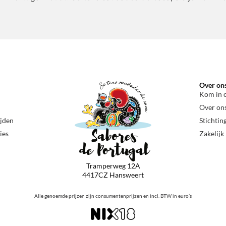
Over on
Kom in 
Over on
ijden
Stichtin
ies
Zakelijk
Tramperweg 12A
4417CZ Hansweert
Alle genoemde prijzen zijn consumentenprijzen en incl. BTW in euro’s