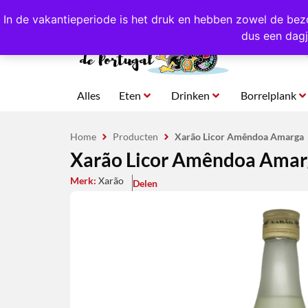
4,8/5,0 sterren
beoordeeld!
Eigen import uit Po
In de vakantieperiode is het druk en hebben zowel de bez
dus een dagj
Alles
Eten
Drinken
Borrelplank
Home
Producten
Xarão Licor Amêndoa Amarga
Xarão Licor Amêndoa Amar
Merk:
Xarão
Delen