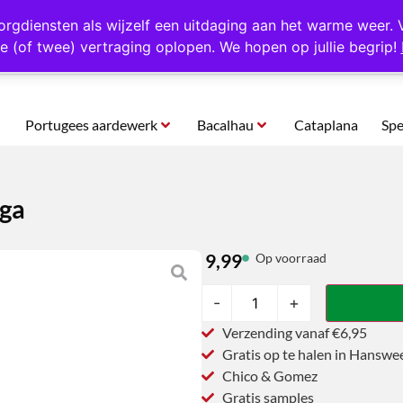
rtugal
Altijd 1000 verschillende producten op voorraad
Gratis o
orgdiensten als wijzelf een uitdaging aan het warme weer. 
e (of twee) vertraging oplopen. We hopen op jullie begrip!
Portugees aardewerk
Bacalhau
Cataplana
Spe
ga
9,99
Op voorraad
-
+
Verzending vanaf €6,95
Gratis op te halen in Hanswe
Chico & Gomez
Gratis samples