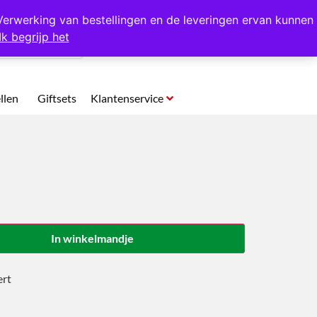
p te halen in Hansweert
Verwerking van bestellingen en de leveringen ervan kunnen
Ik begrijp het
0
llen
Giftsets
Klantenservice
In winkelmandje
ert