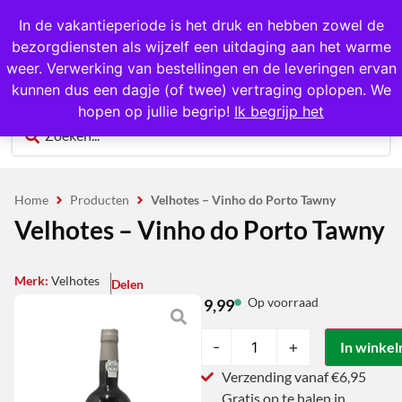
1000+ producten op voorraad
In de vakantieperiode is het druk en hebben zowel de
bezorgdiensten als wijzelf een uitdaging aan het warme
0
weer. Verwerking van bestellingen en de leveringen ervan
kunnen dus een dagje (of twee) vertraging oplopen. We
hopen op jullie begrip!
Ik begrijp het
Home
Producten
Velhotes – Vinho do Porto Tawny
Velhotes – Vinho do Porto Tawny
Merk:
Velhotes
Delen
Op voorraad
9,99
-
+
In winke
Verzending vanaf €6,95
Gratis op te halen in