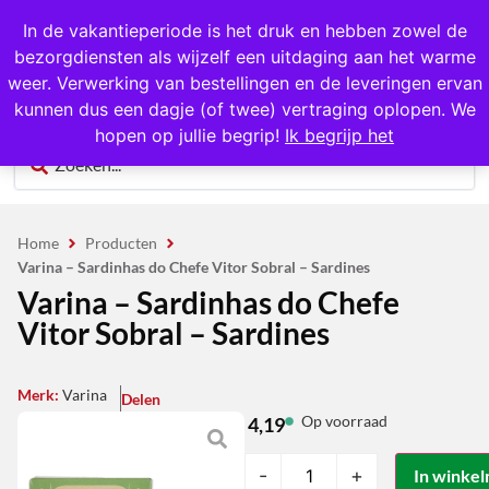
1000+ producten op voorraad
In de vakantieperiode is het druk en hebben zowel de
bezorgdiensten als wijzelf een uitdaging aan het warme
0
weer. Verwerking van bestellingen en de leveringen ervan
kunnen dus een dagje (of twee) vertraging oplopen. We
hopen op jullie begrip!
Ik begrijp het
Home
Producten
Varina – Sardinhas do Chefe Vitor Sobral – Sardines
Varina – Sardinhas do Chefe
Vitor Sobral – Sardines
Merk:
Varina
Delen
Op voorraad
4,19
-
+
In winke