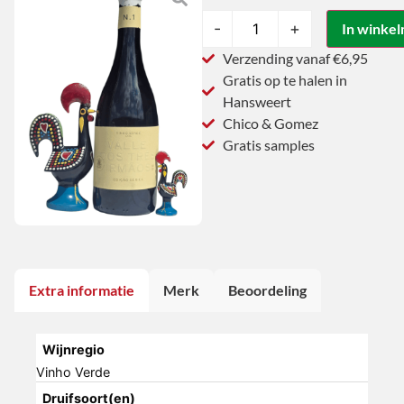
-
+
In winke
Verzending vanaf €6,95
Gratis op te halen in
Hansweert
Chico & Gomez
Gratis samples
Extra informatie
Merk
Beoordeling
Wijnregio
Vinho Verde
Druifsoort(en)