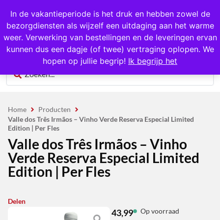
1000+ producten op voorraad
In de vakantieperiode is het druk en hebben zowel de
bezorgdiensten als wijzelf een uitdaging aan het warme
0
weer. Verwerking van bestellingen en de leveringen ervan
kunnen dus een dagje (of twee) vertraging oplopen. We
hopen op jullie begrip!
Ik begrijp het
Home
Producten
Valle dos Três Irmãos – Vinho Verde Reserva Especial Limited
Edition | Per Fles
Valle dos Três Irmãos – Vinho
Verde Reserva Especial Limited
Edition | Per Fles
Delen
Op voorraad
43,99