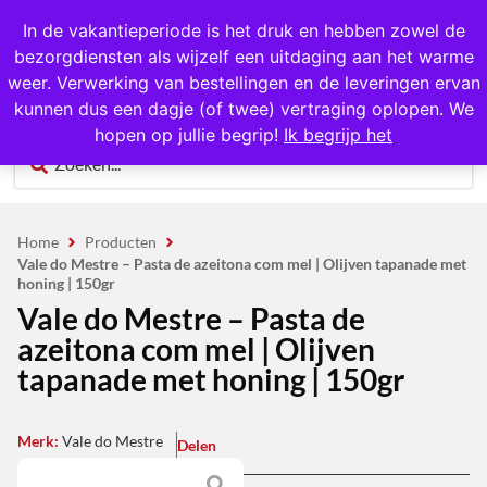
1000+ producten op voorraad
In de vakantieperiode is het druk en hebben zowel de
bezorgdiensten als wijzelf een uitdaging aan het warme
0
weer. Verwerking van bestellingen en de leveringen ervan
kunnen dus een dagje (of twee) vertraging oplopen. We
hopen op jullie begrip!
Ik begrijp het
Home
Producten
Vale do Mestre – Pasta de azeitona com mel | Olijven tapanade met
honing | 150gr
Vale do Mestre – Pasta de
azeitona com mel | Olijven
tapanade met honing | 150gr
Merk:
Vale do Mestre
Delen