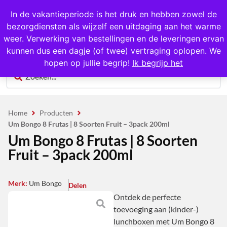
1000+ producten op voorraad
In de vakantieperiode is het druk en hebben zowel de
bezorgdiensten als wijzelf een uitdaging aan het warme
0
weer. Verwerking van bestellingen en de leveringen ervan
kunnen dus een dagje (of twee) vertraging oplopen. We
hopen op jullie begrip!
Ik begrijp het
Home
Producten
Um Bongo 8 Frutas | 8 Soorten Fruit – 3pack 200ml
Um Bongo 8 Frutas | 8 Soorten
Fruit – 3pack 200ml
Merk:
Um Bongo
Delen
Ontdek de perfecte
toevoeging aan (kinder-)
lunchboxen met Um Bongo 8