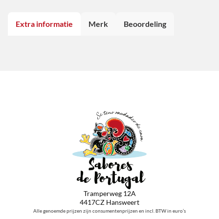
Extra informatie
Merk
Beoordeling
Tramperweg 12A
4417CZ Hansweert
Alle genoemde prijzen zijn consumentenprijzen en incl. BTW in euro’s