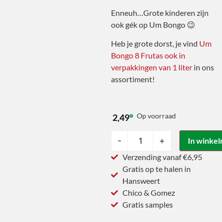
Enneuh…Grote kinderen zijn
ook gék op Um Bongo 😉
Heb je grote dorst, je vind
Um
Bongo 8 Frutas ook in
verpakkingen van 1 liter
in ons
assortiment!
Op voorraad
2,49
-
+
In winke
Verzending vanaf €6,95
Gratis op te halen in
Hansweert
Chico & Gomez
Gratis samples