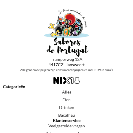
Tramperweg 12A
4417CZ Hansweert
Alle genoemde prijzen zijn consumentenprijzen en incl. BTW in euro’s
Categorieën
Alles
Eten
Drinken
Bacalhau
Klantenservice
Veelgestelde vragen