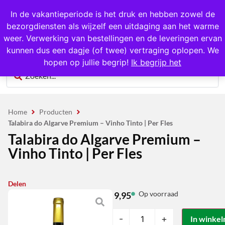
1000+ producten op voorraad
In de vakantieperiode is het druk en hebben zowel de
bezorgdiensten als wijzelf een uitdaging aan het warme
0
weer. Verwerking van bestellingen en de leveringen ervan
kunnen dus een dagje (of twee) vertraging oplopen. We
hopen op jullie begrip!
Ik begrijp het
Home
Producten
Talabira do Algarve Premium – Vinho Tinto | Per Fles
Talabira do Algarve Premium –
Vinho Tinto | Per Fles
Delen
Op voorraad
9,95
-
+
In winke