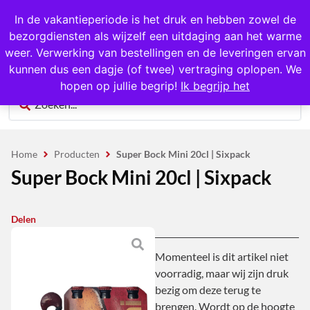
1000+ producten op voorraad
In de vakantieperiode is het druk en hebben zowel de
bezorgdiensten als wijzelf een uitdaging aan het warme
0
weer. Verwerking van bestellingen en de leveringen ervan
kunnen dus een dagje (of twee) vertraging oplopen. We
hopen op jullie begrip!
Ik begrijp het
Home
Producten
Super Bock Mini 20cl | Sixpack
Super Bock Mini 20cl | Sixpack
Delen
Momenteel is dit artikel niet
voorradig, maar wij zijn druk
bezig om deze terug te
brengen. Wordt op de hoogte