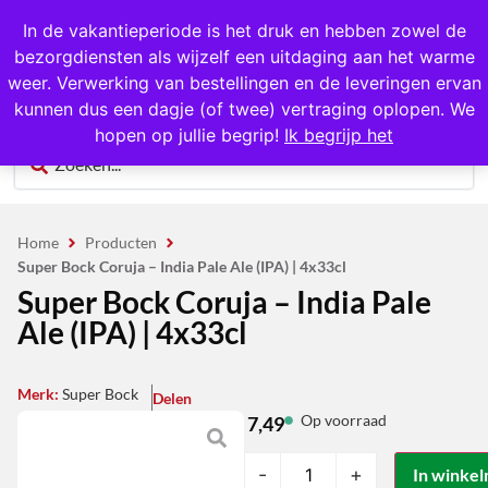
1000+ producten op voorraad
In de vakantieperiode is het druk en hebben zowel de
bezorgdiensten als wijzelf een uitdaging aan het warme
0
weer. Verwerking van bestellingen en de leveringen ervan
kunnen dus een dagje (of twee) vertraging oplopen. We
hopen op jullie begrip!
Ik begrijp het
Home
Producten
Super Bock Coruja – India Pale Ale (IPA) | 4x33cl
Super Bock Coruja – India Pale
Ale (IPA) | 4x33cl
Merk:
Super Bock
Delen
Op voorraad
7,49
-
+
In winke