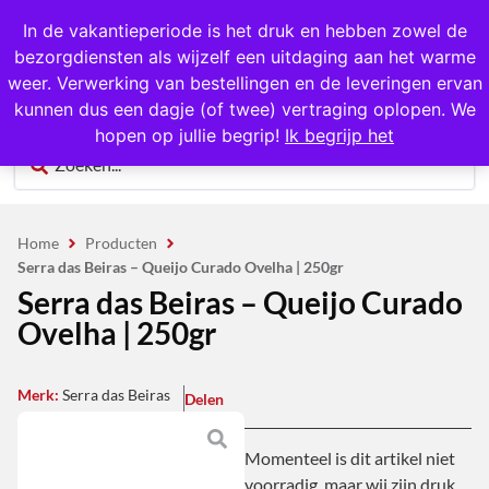
1000+ producten op voorraad
In de vakantieperiode is het druk en hebben zowel de
bezorgdiensten als wijzelf een uitdaging aan het warme
0
weer. Verwerking van bestellingen en de leveringen ervan
kunnen dus een dagje (of twee) vertraging oplopen. We
hopen op jullie begrip!
Ik begrijp het
Home
Producten
Serra das Beiras – Queijo Curado Ovelha | 250gr
Serra das Beiras – Queijo Curado
Ovelha | 250gr
Merk:
Serra das Beiras
Delen
Momenteel is dit artikel niet
voorradig, maar wij zijn druk