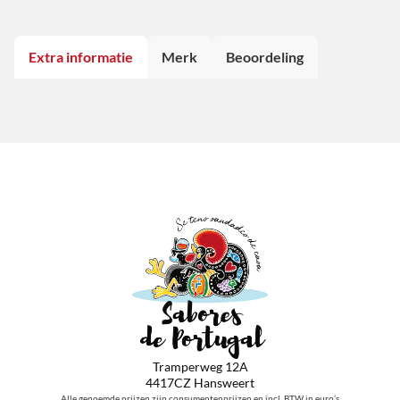
Extra informatie
Merk
Beoordeling
Tramperweg 12A
4417CZ Hansweert
Alle genoemde prijzen zijn consumentenprijzen en incl. BTW in euro’s