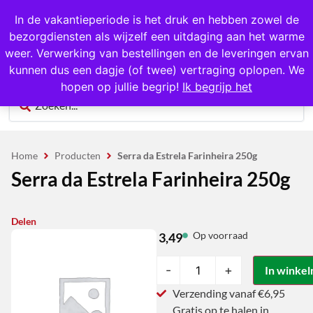
1000+ producten op voorraad
In de vakantieperiode is het druk en hebben zowel de
bezorgdiensten als wijzelf een uitdaging aan het warme
0
weer. Verwerking van bestellingen en de leveringen ervan
kunnen dus een dagje (of twee) vertraging oplopen. We
hopen op jullie begrip!
Ik begrijp het
Home
Producten
Serra da Estrela Farinheira 250g
Serra da Estrela Farinheira 250g
Delen
Op voorraad
3,49
-
+
In winke
Verzending vanaf €6,95
Gratis op te halen in