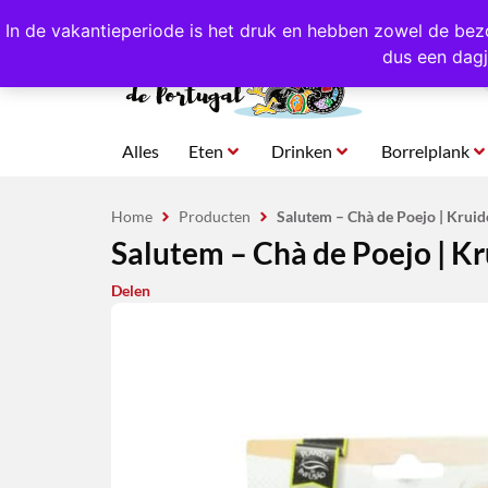
4,8/5,0 sterren
beoordeeld!
Eigen import uit Po
In de vakantieperiode is het druk en hebben zowel de bez
dus een dagj
Alles
Eten
Drinken
Borrelplank
Home
Producten
Salutem – Chà de Poejo | Kruid
Salutem – Chà de Poejo | K
Delen