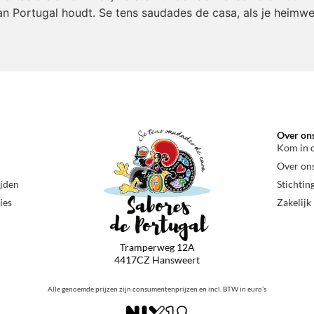
an Portugal houdt. Se tens saudades de casa, als je heimwe
Over on
Kom in 
Over on
ijden
Stichtin
ies
Zakelijk
Tramperweg 12A
4417CZ Hansweert
Alle genoemde prijzen zijn consumentenprijzen en incl. BTW in euro’s