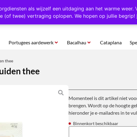
rtugal
Altijd 1000 verschillende producten op voorraad
Gratis o
orgdiensten als wijzelf een uitdaging aan het warme weer. 
e (of twee) vertraging oplopen. We hopen op jullie begrip!
Portugees aardewerk
Bacalhau
Cataplana
Spe
en thee
ruiden thee
Momenteel is dit artikel niet voo
brengen. Wordt op de hoogte geh
hieronder je e-mailadres in te vul
Binnenkort beschikbaar