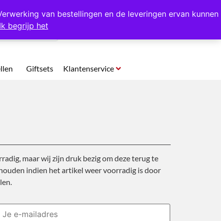
p te halen in Hansweert
Verwerking van bestellingen en de leveringen ervan kunnen
Ik begrijp het
0
llen
Giftsets
Klantenservice
rradig, maar wij zijn druk bezig om deze terug te
ouden indien het artikel weer voorradig is door
len.