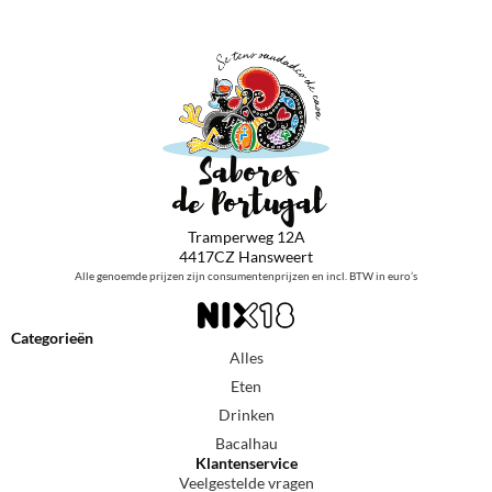
Tramperweg 12A
4417CZ Hansweert
Alle genoemde prijzen zijn consumentenprijzen en incl. BTW in euro’s
Categorieën
Alles
Eten
Drinken
Bacalhau
Klantenservice
Veelgestelde vragen