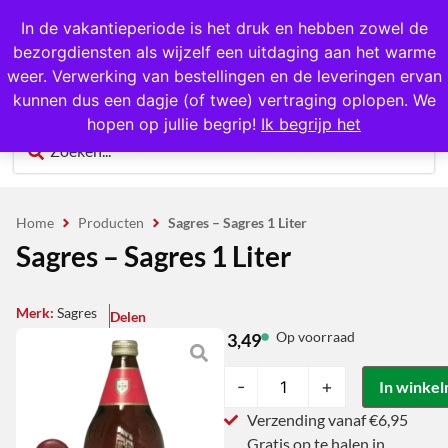
1000+ producten op voorraad
In de vakantieperiode is het druk en hebben zowel de
bezorgdiensten als wijzelf een uitdaging aan het warme
0
weer. Verwerking van bestellingen en de leveringen ervan
kunnen dus een dagje (of twee) vertraging oplopen. We
hopen op jullie begrip!
Ik begrijp het
Home
Producten
Sagres – Sagres 1 Liter
Sagres – Sagres 1 Liter
Merk:
Sagres
Delen
Op voorraad
3,49
-
+
In winke
Verzending vanaf €6,95
Gratis op te halen in